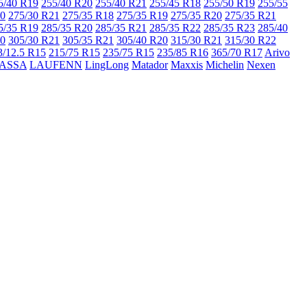
5/40 R19
255/40 R20
255/40 R21
255/45 R18
255/50 R19
255/55
20
275/30 R21
275/35 R18
275/35 R19
275/35 R20
275/35 R21
5/35 R19
285/35 R20
285/35 R21
285/35 R22
285/35 R23
285/40
20
305/30 R21
305/35 R21
305/40 R20
315/30 R21
315/30 R22
3/12.5 R15
215/75 R15
235/75 R15
235/85 R16
365/70 R17
Arivo
ASSA
LAUFENN
LingLong
Matador
Maxxis
Michelin
Nexen