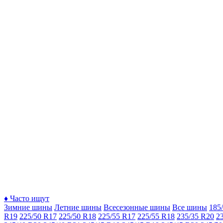
♦
Часто ищут
Зимние шины
Летние шины
Всесезонные шины
Все шины
185
R19
225/50 R17
225/50 R18
225/55 R17
225/55 R18
235/35 R20
2