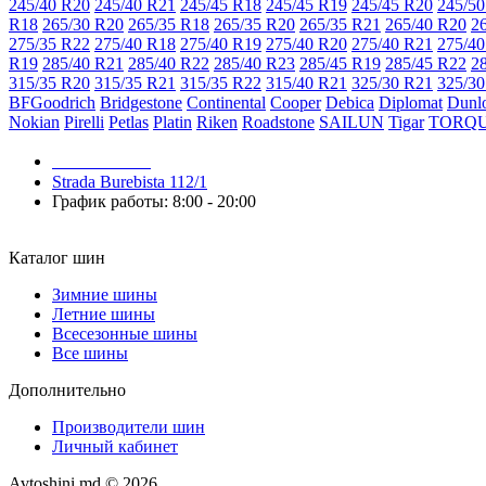
245/40 R20
245/40 R21
245/45 R18
245/45 R19
245/45 R20
245/50
R18
265/30 R20
265/35 R18
265/35 R20
265/35 R21
265/40 R20
2
275/35 R22
275/40 R18
275/40 R19
275/40 R20
275/40 R21
275/40
R19
285/40 R21
285/40 R22
285/40 R23
285/45 R19
285/45 R22
2
315/35 R20
315/35 R21
315/35 R22
315/40 R21
325/30 R21
325/30
BFGoodrich
Bridgestone
Continental
Cooper
Debica
Diplomat
Dunl
Nokian
Pirelli
Petlas
Platin
Riken
Roadstone
SAILUN
Tigar
TORQ
079 999 998
Strada Burebista 112/1
График работы: 8:00 - 20:00
Каталог шин
Зимние шины
Летние шины
Всесезонные шины
Все шины
Дополнительно
Производители шин
Личный кабинет
Avtoshini.md © 2026