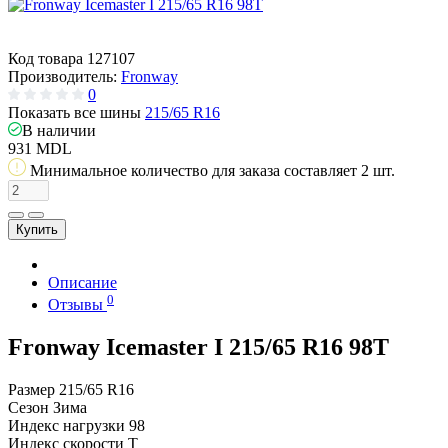
Код товара
127107
Производитель:
Fronway
0
Показать все шины
215/65 R16
В наличии
931 MDL
Минимальное количество для заказа составляет 2 шт.
Купить
Описание
0
Отзывы
Fronway Icemaster I 215/65 R16 98T
Размер
215/65 R16
Сезон
Зима
Индекс нагрузки
98
Индекс скорости
T