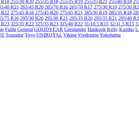
 R18
255/30 R20
255/35 R18
255/35 R19
255/35 R21
255/40 R18
25
65/40 R21
265/45 R20
265/70 R16
265/70 R17
275/30 R19
275/30 R
 R22
275/45 R18
275/45 R20
275/45 R21
285/30 R19
285/35 R18
28
85/75 R16
295/30 R20
295/30 R21
295/35 R20
295/35 R21
295/40 R
 R23
325/35 R22
325/35 R23
325/40 R22
31/10.5 R15
32/11.5 R15
3
op
Fulda
General
GOODYEAR
Grenlander
Hankook
Kelly
Kumho
L
UE
Tourador
Toyo
UNIROYAL
Viking
Vredestein
Yokohama