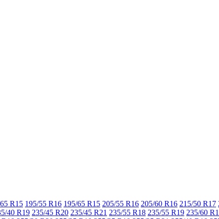
/65 R15
195/55 R16
195/65 R15
205/55 R16
205/60 R16
215/50 R17
35/40 R19
235/45 R20
235/45 R21
235/55 R18
235/55 R19
235/60 R