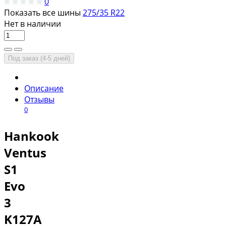
0
Показать все шины
275/35 R22
Нет в наличии
Под заказ (4-5 дней)
Описание
Отзывы
0
Hankook
Ventus
S1
Evo
3
K127A