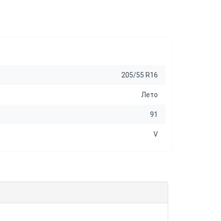
205/55 R16
Лето
91
V