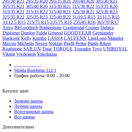
295/30 R21
295/35 R20
295/35 R21
295/40 R20
305/30 R21
305/35 R21
305/40 R20
315/30 R21
315/30 R22
315/35 R20
315/35 R21
315/35 R22
315/40 R21
325/30 R21
325/30 R23
325/35 R22
325/35 R23
325/40 R22
31/10.5 R15
32/11.5 R15
33/12.5 R15
215/75 R15
235/75 R15
235/85 R16
365/70 R17
Arivo
BFGoodrich
Bridgestone
Continental
Cooper
Debica
Diplomat
Dunlop
Fulda
General
GOODYEAR
Grenlander
Hankook
Kelly
Kumho
LASSA
LAUFENN
LingLong
Matador
Maxxis
Michelin
Nexen
Nokian
Pirelli
Petlas
Platin
Riken
Roadstone
SAILUN
Tigar
TORQUE
Tourador
Toyo
UNIROYAL
Viking
Vredestein
Yokohama
079 999 998
Strada Burebista 112/1
График работы: 8:00 - 20:00
Каталог шин
Зимние шины
Летние шины
Всесезонные шины
Все шины
Дополнительно