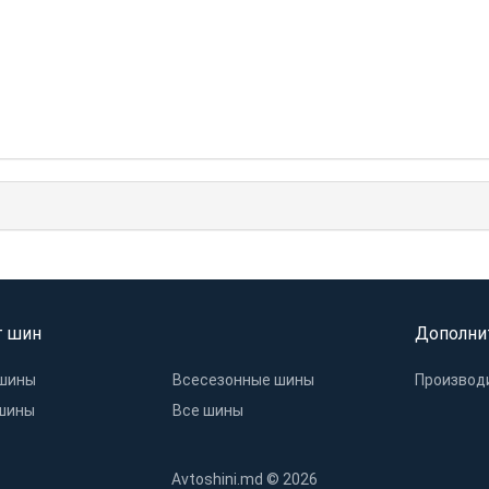
г шин
Дополни
шины
Всесезонные шины
Производ
шины
Все шины
Avtoshini.md © 2026