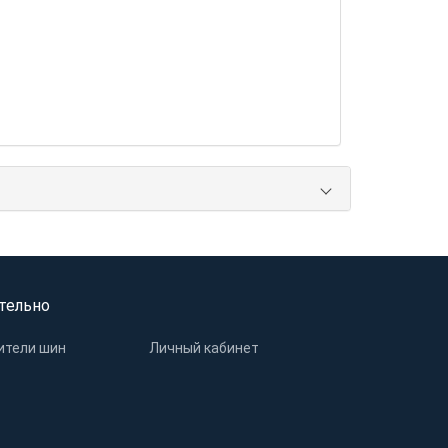
тельно
ители шин
Личный кабинет