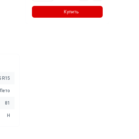
Купить
5 R15
Лето
81
H