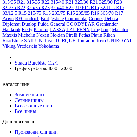
315/35 R21
315/35 R22
315/40 R21
325/30 R21
325/30 R23
325/35 R22
325/35 R23
325/40 R22
31/10.5 R15
32/11.5 R15
33/12.5 R15
215/75 R15
235/75 R15
235/85 R16
365/70 R17
Arivo
BFGoodrich
Bridgestone
Continental
Cooper
Debica
Diplomat
Dunlop
Fulda
General
GOODYEAR
Grenlander
Hankook
Kelly
Kumho
LASSA
LAUFENN
LingLong
Matador
Maxxis
Michelin
Nexen
Nokian
Pirelli
Petlas
Platin
Riken
Roadstone
SAILUN
Tigar
TORQUE
Tourador
Toyo
UNIROYAL
Viking
Vredestein
Yokohama
079 999 998
Strada Burebista 112/1
График работы: 8:00 - 20:00
Каталог шин
Зимние шины
Летние шины
Всесезонные шины
Все шины
Дополнительно
Производители шин