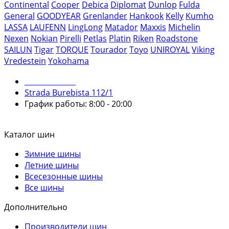
Continental
Cooper
Debica
Diplomat
Dunlop
Fulda
General
GOODYEAR
Grenlander
Hankook
Kelly
Kumho
LASSA
LAUFENN
LingLong
Matador
Maxxis
Michelin
Nexen
Nokian
Pirelli
Petlas
Platin
Riken
Roadstone
SAILUN
Tigar
TORQUE
Tourador
Toyo
UNIROYAL
Viking
Vredestein
Yokohama
079 999 998
Strada Burebista 112/1
График работы: 8:00 - 20:00
Каталог шин
Зимние шины
Летние шины
Всесезонные шины
Все шины
Дополнительно
Производители шин