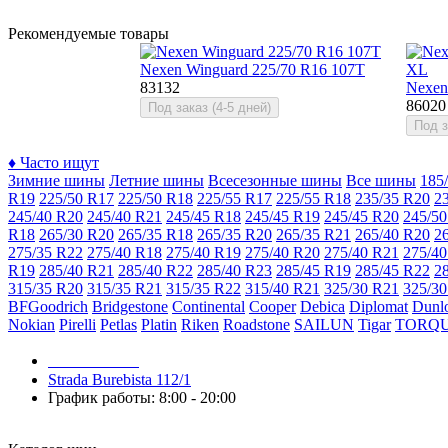
Рекомендуемые товары
Nexen Winguard 225/70 R16 107T
83132
Nexen
86020
Под заказ (4-5 дней)
Под з
♦
Часто ищут
Зимние шины
Летние шины
Всесезонные шины
Все шины
185
R19
225/50 R17
225/50 R18
225/55 R17
225/55 R18
235/35 R20
2
245/40 R20
245/40 R21
245/45 R18
245/45 R19
245/45 R20
245/50
R18
265/30 R20
265/35 R18
265/35 R20
265/35 R21
265/40 R20
2
275/35 R22
275/40 R18
275/40 R19
275/40 R20
275/40 R21
275/40
R19
285/40 R21
285/40 R22
285/40 R23
285/45 R19
285/45 R22
2
315/35 R20
315/35 R21
315/35 R22
315/40 R21
325/30 R21
325/30
BFGoodrich
Bridgestone
Continental
Cooper
Debica
Diplomat
Dunl
Nokian
Pirelli
Petlas
Platin
Riken
Roadstone
SAILUN
Tigar
TORQ
079 999 998
Strada Burebista 112/1
График работы: 8:00 - 20:00