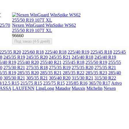
25/70
Nexen WinGuard WinSpike WS62
255/50 R19 107T XL
96660
Под заказ (4-5 дней)
225/35 R20
225/60 R18
225/40 R18
225/40 R19
225/45 R18
225/45
18
245/35 R19
245/35 R20
245/35 R21
245/40 R18
245/40 R19
5/40 R19
255/40 R20
255/40 R21
255/45 R18
255/50 R19
255/55
20
275/30 R21
275/35 R18
275/35 R19
275/35 R20
275/35 R21
5/35 R19
285/35 R20
285/35 R21
285/35 R22
285/35 R23
285/40
20
305/30 R21
305/35 R21
305/40 R20
315/30 R21
315/30 R22
3/12.5 R15
215/75 R15
235/75 R15
235/85 R16
365/70 R17
Arivo
ASSA
LAUFENN
LingLong
Matador
Maxxis
Michelin
Nexen