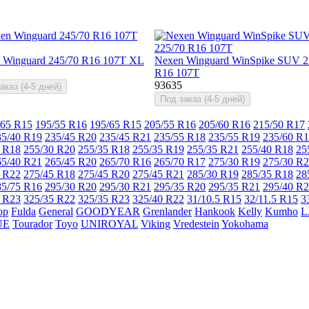
 Winguard 245/70 R16 107T XL
Nexen Winguard WinSpike SUV 2
R16 107T
93635
аказ (4-5 дней)
Под заказ (4-5 дней)
/65 R15
195/55 R16
195/65 R15
205/55 R16
205/60 R16
215/50 R17
35/40 R19
235/45 R20
235/45 R21
235/55 R18
235/55 R19
235/60 R
 R18
255/30 R20
255/35 R18
255/35 R19
255/35 R21
255/40 R18
25
65/40 R21
265/45 R20
265/70 R16
265/70 R17
275/30 R19
275/30 R
 R22
275/45 R18
275/45 R20
275/45 R21
285/30 R19
285/35 R18
28
85/75 R16
295/30 R20
295/30 R21
295/35 R20
295/35 R21
295/40 R
 R23
325/35 R22
325/35 R23
325/40 R22
31/10.5 R15
32/11.5 R15
3
op
Fulda
General
GOODYEAR
Grenlander
Hankook
Kelly
Kumho
L
UE
Tourador
Toyo
UNIROYAL
Viking
Vredestein
Yokohama