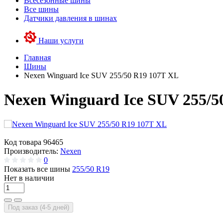
Всесезонные шины
Все шины
Датчики давления в шинах
Наши услуги
Главная
Шины
Nexen Winguard Ice SUV 255/50 R19 107T XL
Nexen Winguard Ice SUV 255/5
Код товара
96465
Производитель:
Nexen
0
Показать все шины
255/50 R19
Нет в наличии
Под заказ (4-5 дней)