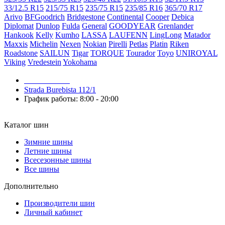
33/12.5 R15
215/75 R15
235/75 R15
235/85 R16
365/70 R17
Arivo
BFGoodrich
Bridgestone
Continental
Cooper
Debica
Diplomat
Dunlop
Fulda
General
GOODYEAR
Grenlander
Hankook
Kelly
Kumho
LASSA
LAUFENN
LingLong
Matador
Maxxis
Michelin
Nexen
Nokian
Pirelli
Petlas
Platin
Riken
Roadstone
SAILUN
Tigar
TORQUE
Tourador
Toyo
UNIROYAL
Viking
Vredestein
Yokohama
079 999 998
Strada Burebista 112/1
График работы: 8:00 - 20:00
Каталог шин
Зимние шины
Летние шины
Всесезонные шины
Все шины
Дополнительно
Производители шин
Личный кабинет