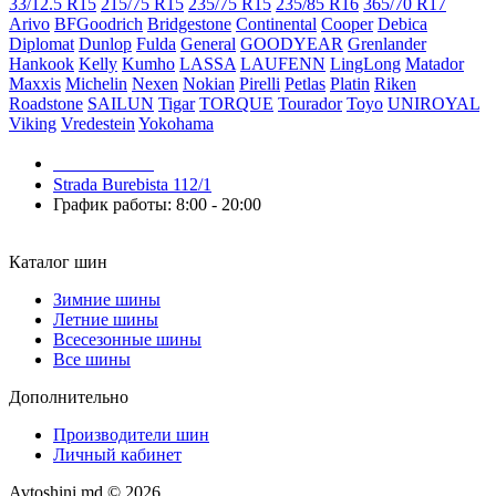
33/12.5 R15
215/75 R15
235/75 R15
235/85 R16
365/70 R17
Arivo
BFGoodrich
Bridgestone
Continental
Cooper
Debica
Diplomat
Dunlop
Fulda
General
GOODYEAR
Grenlander
Hankook
Kelly
Kumho
LASSA
LAUFENN
LingLong
Matador
Maxxis
Michelin
Nexen
Nokian
Pirelli
Petlas
Platin
Riken
Roadstone
SAILUN
Tigar
TORQUE
Tourador
Toyo
UNIROYAL
Viking
Vredestein
Yokohama
079 999 998
Strada Burebista 112/1
График работы: 8:00 - 20:00
Каталог шин
Зимние шины
Летние шины
Всесезонные шины
Все шины
Дополнительно
Производители шин
Личный кабинет
Avtoshini.md © 2026