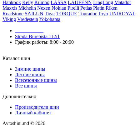
Hankook
Kelly
Kumho
LASSA
LAUFENN
LingLong
Matador
Maxxis
Michelin
Nexen
Nokian
Pirelli
Petlas
Platin
Riken
Roadstone
SAILUN
Tigar
TORQUE
Tourador
Toyo
UNIROYAL
Viking
Vredestein
Yokohama
079 999 998
Strada Burebista 112/1
График работы: 8:00 - 20:00
Каталог шин
Зимние шины
Летние шины
Всесезонные шины
Все шины
Дополнительно
Производители шин
Личный кабинет
Avtoshini.md © 2026