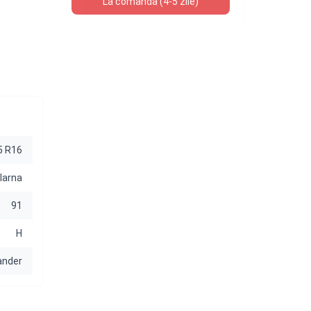
La comanda (4-5 zile)
5 R16
Iarna
91
H
ander