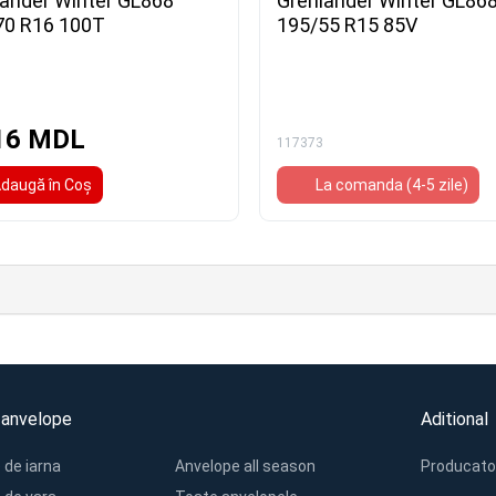
lander Winter GL868
Grenlander Winter GL86
70 R16 100T
195/55 R15 85V
16 MDL
117373
daugă în Coş
La comanda (4-5 zile)
 anvelope
Aditional
 de iarna
Anvelope all season
Producato