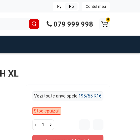
Contul meu
Ру
Ro
0
079 999 998
1H XL
Vezi toate anvelopele
195/55 R16
Stoc epuizat