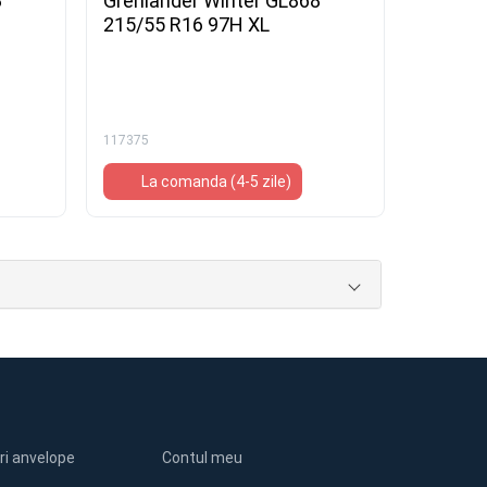
8
Grenlander Winter GL868
215/55 R16 97H XL
117375
La comanda (4-5 zile)
ri anvelope
Contul meu