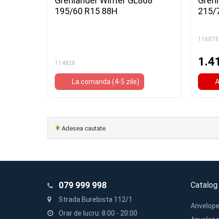
Grenlander Winter GL868
Gren
195/60 R15 88H
215/
116878
1.4
114828
La comanda (4-5 zile)
A
♦
Adesea cautate
079 999 998
Catalog
Strada Burebista 112/1
Anvelope
Orar de lucru: 8:00 - 20:00