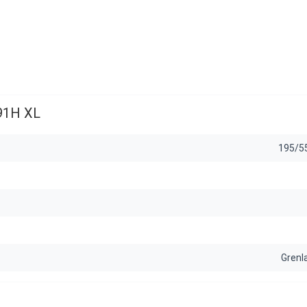
91H XL
195/5
Grenl