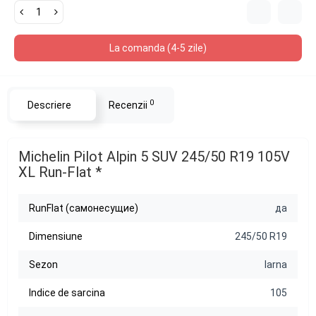
La comanda (4-5 zile)
0
Descriere
Recenzii
Michelin Pilot Alpin 5 SUV 245/50 R19 105V
XL Run-Flat *
RunFlat (самонесущие)
да
Dimensiune
245/50 R19
Sezon
Iarna
Indice de sarcina
105