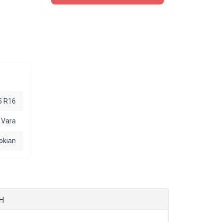
5 R16
Vara
okian
7H