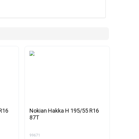
 R16
Nokian Hakka H 195/55 R16
87T
99671