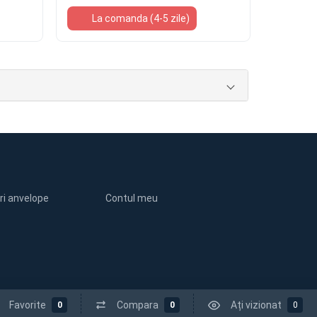
La comanda (4-5 zile)
ri anvelope
Contul meu
Favorite
Compara
Ați vizionat
0
0
0