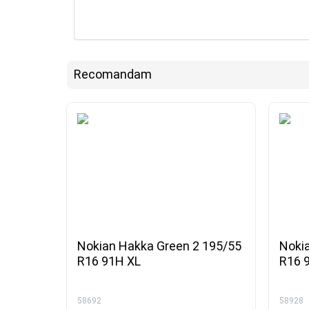
Recomandam
Nokian Hakka Green 2 195/55
Noki
R16 91H XL
R16 
58692
58928