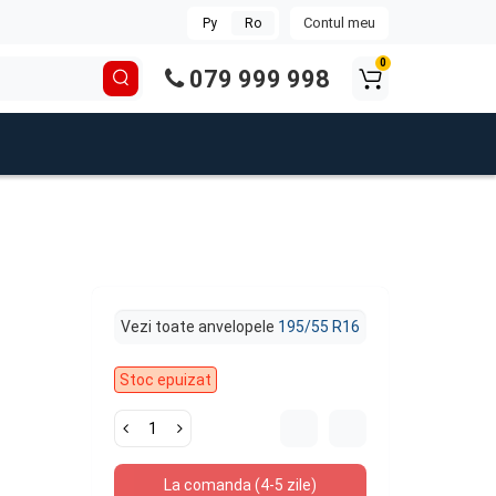
Contul meu
Ру
Ro
0
079 999 998
Vezi toate anvelopele
195/55 R16
Stoc epuizat
La comanda (4-5 zile)