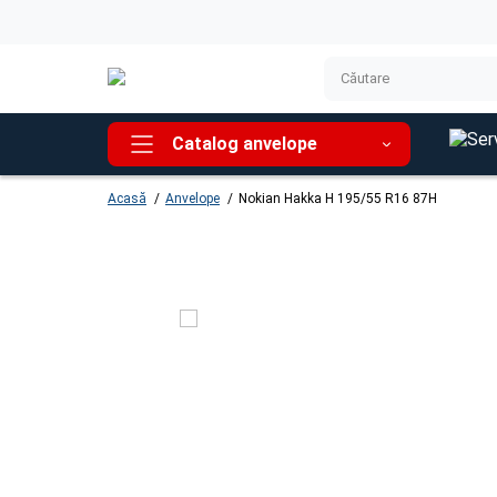
Catalog anvelope
Acasă
Anvelope
Nokian Hakka H 195/55 R16 87H