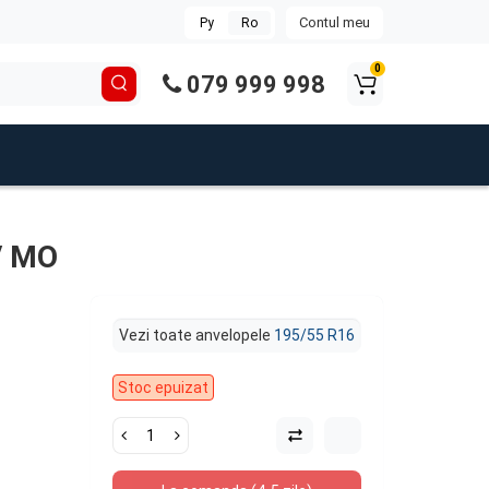
Contul meu
Ру
Ro
0
079 999 998
V MO
Vezi toate anvelopele
195/55 R16
Stoc epuizat