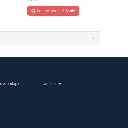
97810
La comanda (4-5 zile)
ri anvelope
Contul meu