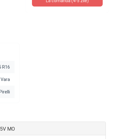
La comanda (4-5 zile)
5 R16
Vara
Pirelli
105V MO