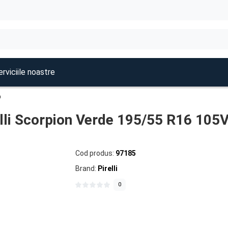
rviciile noastre
O
elli Scorpion Verde 195/55 R16 105
Cod produs:
97185
Brand:
Pirelli
0