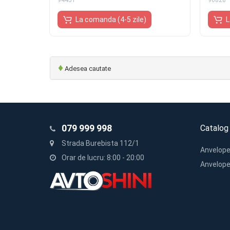
94451
96828
La comanda (4-5 zile)
L
♦
Adesea cautate
079 999 998
Catalog
Strada Burebista 112/1
Anvelope
Orar de lucru: 8:00 - 20:00
Anvelope