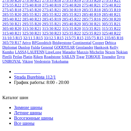
275/30 R20
275/30 R21
275/35 R18
275/35 R19
275/35 R20
275/35 R21
275/35 R22
275/40 R18
275/40 R19
275/40 R20
275/40 R21
275/40 R22
275/45 R18
275/45 R20
275/45 R21
285/30 R19
285/35 R18
285/35 R19
285/35 R20
285/35 R21
285/35 R22
285/35 R23
285/40 R19
285/40 R21
285/40 R22
285/40 R23
285/45 R19
285/45 R22
285/75 R16
295/30 R20
295/30 R21
295/35 R20
295/35 R21
295/40 R20
305/30 R21
305/35 R21
305/40 R20
315/30 R21
315/30 R22
315/35 R20
315/35 R21
315/35 R22
315/40 R21
325/30 R21
325/30 R23
325/35 R22
325/35 R23
325/40 R22
31/10.5 R15
32/11.5 R15
33/12.5 R15
215/75 R15
235/75 R15
235/85 R16
365/70 R17
Arivo
BFGoodrich
Bridgestone
Continental
Cooper
Debica
Diplomat
Dunlop
Fulda
General
GOODYEAR
Grenlander
Hankook
Kelly
Kumho
LASSA
LAUFENN
LingLong
Matador
Maxxis
Michelin
Nexen
Nokian
Pirelli
Petlas
Platin
Riken
Roadstone
SAILUN
Tigar
TORQUE
Tourador
Toyo
UNIROYAL
Viking
Vredestein
Yokohama
079 999 998
Strada Burebista 112/1
График работы: 8:00 - 20:00
Каталог шин
Зимние шины
Летние шины
Всесезонные шины
Все шины