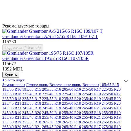
Рекомендуемые товары
Grenlander Greentour A/S 215/65 R16C 109/107 T
115230
Под заказ (4-5 дней)
Grenlander Greentour 195/75 R16C 107/105R
115677
1392 MDL
Купить
♦
Часто ищут
Зимние шины
Летние шины
Всесезонные шины
Все шины
185/65 R15
195/55 R16
195/65 R15
205/55 R16
205/60 R16
215/50 R17
225/35 R20
225/60 R18
225/40 R18
225/40 R19
225/45 R18
225/45 R19
225/50 R17
225/50 R18
225/55 R17
225/55 R18
235/35 R20
235/40 R19
235/45 R20
235/45 R21
235/55 R18
235/55 R19
235/60 R18
245/35 R19
245/35 R20
245/35 R21
245/40 R18
245/40 R19
245/40 R20
245/40 R21
245/45 R18
245/45 R19
245/45 R20
245/50 R18
255/30 R20
255/35 R18
255/35 R19
255/35 R21
255/40 R18
255/40 R19
255/40 R20
255/40 R21
255/45 R18
255/50 R19
255/55 R18
265/30 R20
265/35 R18
265/35 R20
265/35 R21
265/40 R20
265/40 R21
265/45 R20
265/70 R16
265/70 R17
275/30 R19