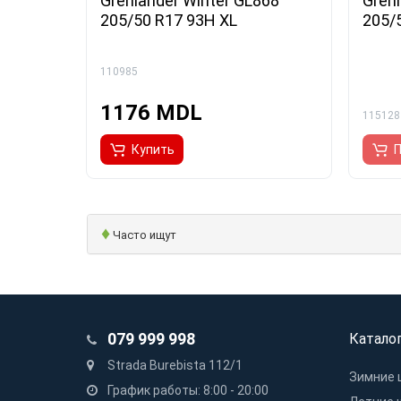
Grenlander Winter GL868
Gren
205/50 R17 93H XL
205/
110985
1176 MDL
115128
Купить
П
♦
Часто ищут
079 999 998
Катало
Strada Burebista 112/1
Зимние 
График работы: 8:00 - 20:00