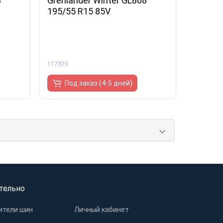
8
Grenlander Winter GL868
195/55 R15 85V
117373
Под заказ (4-5 дней)
тельно
ители шин
Личный кабинет