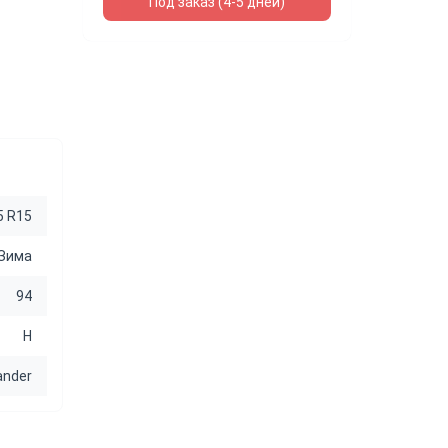
Под заказ (4-5 дней)
5 R15
Зима
94
H
ander