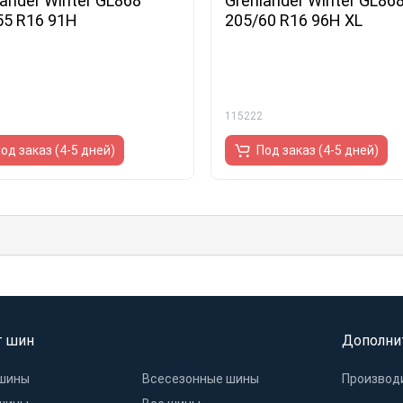
lander Winter GL868
Grenlander Winter GL86
55 R16 91H
205/60 R16 96H XL
115222
од заказ (4-5 дней)
Под заказ (4-5 дней)
г шин
Дополни
шины
Всесезонные шины
Производ