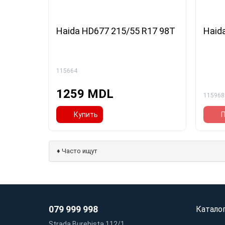
Haida HD677 215/55 R17 98T
Haid
115664
1259 MDL
115968
Купить
П
♦
Часто ищут
079 999 998
Катало
Strada Burebista 112/1