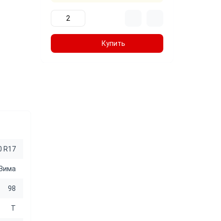
Купить
0 R17
Зима
98
T