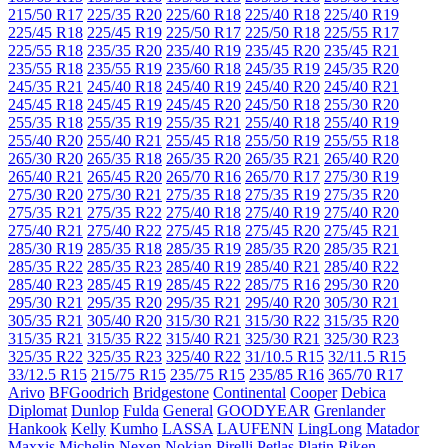
215/50 R17
225/35 R20
225/60 R18
225/40 R18
225/40 R19
225/45 R18
225/45 R19
225/50 R17
225/50 R18
225/55 R17
225/55 R18
235/35 R20
235/40 R19
235/45 R20
235/45 R21
235/55 R18
235/55 R19
235/60 R18
245/35 R19
245/35 R20
245/35 R21
245/40 R18
245/40 R19
245/40 R20
245/40 R21
245/45 R18
245/45 R19
245/45 R20
245/50 R18
255/30 R20
255/35 R18
255/35 R19
255/35 R21
255/40 R18
255/40 R19
255/40 R20
255/40 R21
255/45 R18
255/50 R19
255/55 R18
265/30 R20
265/35 R18
265/35 R20
265/35 R21
265/40 R20
265/40 R21
265/45 R20
265/70 R16
265/70 R17
275/30 R19
275/30 R20
275/30 R21
275/35 R18
275/35 R19
275/35 R20
275/35 R21
275/35 R22
275/40 R18
275/40 R19
275/40 R20
275/40 R21
275/40 R22
275/45 R18
275/45 R20
275/45 R21
285/30 R19
285/35 R18
285/35 R19
285/35 R20
285/35 R21
285/35 R22
285/35 R23
285/40 R19
285/40 R21
285/40 R22
285/40 R23
285/45 R19
285/45 R22
285/75 R16
295/30 R20
295/30 R21
295/35 R20
295/35 R21
295/40 R20
305/30 R21
305/35 R21
305/40 R20
315/30 R21
315/30 R22
315/35 R20
315/35 R21
315/35 R22
315/40 R21
325/30 R21
325/30 R23
325/35 R22
325/35 R23
325/40 R22
31/10.5 R15
32/11.5 R15
33/12.5 R15
215/75 R15
235/75 R15
235/85 R16
365/70 R17
Arivo
BFGoodrich
Bridgestone
Continental
Cooper
Debica
Diplomat
Dunlop
Fulda
General
GOODYEAR
Grenlander
Hankook
Kelly
Kumho
LASSA
LAUFENN
LingLong
Matador
Maxxis
Michelin
Nexen
Nokian
Pirelli
Petlas
Platin
Riken